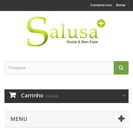
Contacte-nos
Entrar
Carrinho
(vazio)
MENU