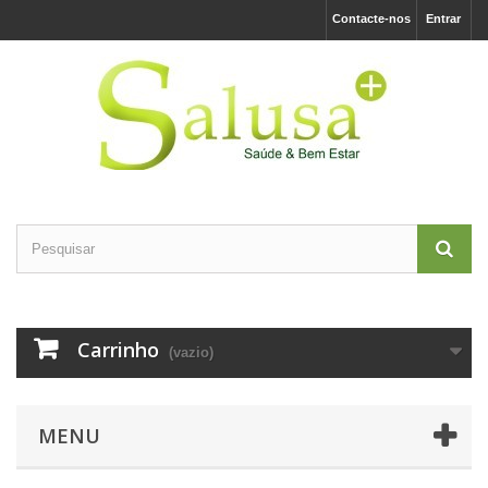
Contacte-nos
Entrar
Carrinho
(vazio)
MENU