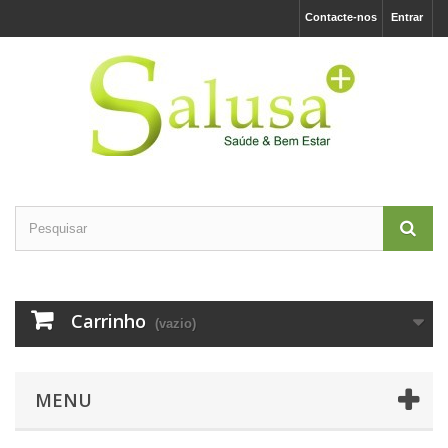
Contacte-nos
Entrar
Carrinho
(vazio)
MENU