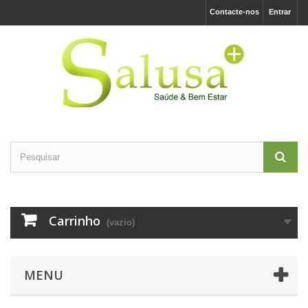
Contacte-nos
Entrar
Carrinho
(vazio)
MENU