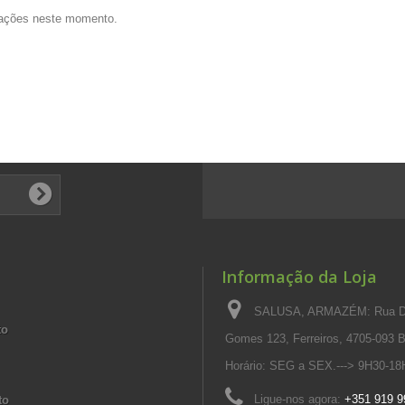
ações neste momento.
Informação da Loja
SALUSA, ARMAZÉM: Rua Dr.
to
Gomes 123, Ferreiros, 4705-093 Brag
Horário: SEG a SEX.---> 9H30-18
Ligue-nos agora:
+351 919 9
to