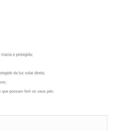
 macia e protegida;
egido da luz solar direta;
sos;
s que possam ferir os seus pés.