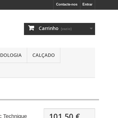
Contacte-nos
Entrar
Carrinho
(vazio)
DOLOGIA
CALÇADO
101,50 €
c Technique