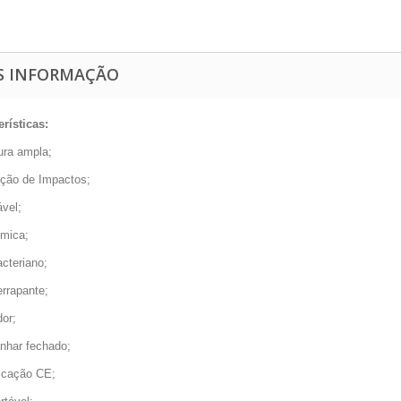
S INFORMAÇÃO
erísticas:
ura ampla;
rção de Impactos;
ável;
ómica;
acteriano;
errapante;
dor;
anhar fechado;
ficação CE;