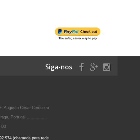
Siga-nos
 Augusto César Cerqueira
a, Portugal ................
H00
92 974 (chamada para rede