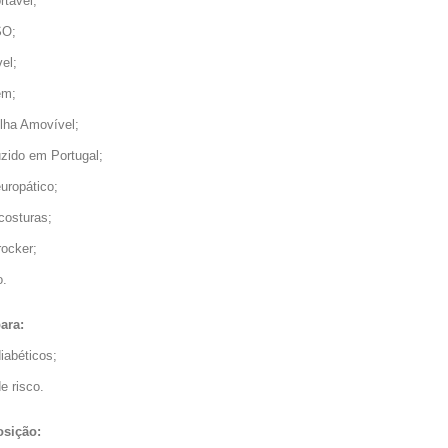
rtável;
SO;
vel;
em;
ilha Amovível;
uzido em Portugal;
uropático;
costuras;
rocker;
o.
para:
iabéticos;
e risco.
sição: