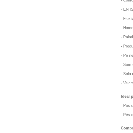
- Confo
- EN I
- Flexí
- Hom
- Palm
- Prod
- Pé ne
- Sem 
- Sola 
- Velcr
Ideal 
- Pés d
- Pés d
Compo