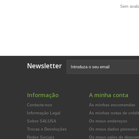
Sem avali
Newsletter
Informação
A minha conta
Contacte-nos
As minhas encomendas
Informação Legal
As minhas notas de crédi
Sobre SALUSA
Os meus endereços
Trocas e Devoluções
Os meus dados pessoais
Redes Sociais
Os meus vales de descon