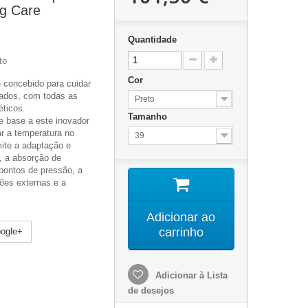
g Care
Quantidade
to
Cor
 concebido para cuidar
cados, com todas as
Preto
éticos.
Tamanho
e base a este inovador
ar a temperatura no
39
mite a adaptação e
, a absorção de
 pontos de pressão, a
ões externas e a
Adicionar ao
carrinho
ogle+
Adicionar à Lista
de desejos