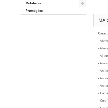
Mobiliário
Promoções
MAI
Caract
- Abert
- Abso
- Ajust
- Anat
- Antib
- Antid
- Antio
- Calc
- Certi