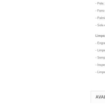
- Pele;
- Forro
- Palmi
- Sola 
Limpez
- Engr
- Limp
- Semp
- Inspe
- Limp
AVA