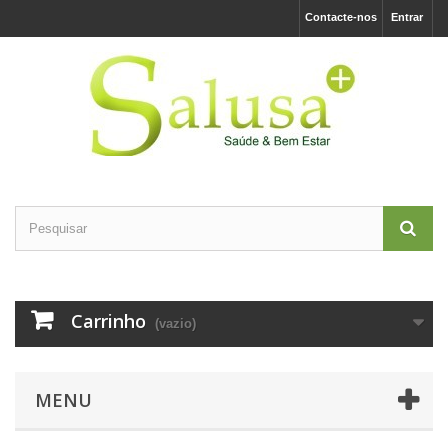
Contacte-nos
Entrar
Carrinho
(vazio)
MENU