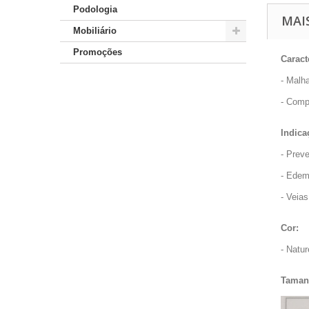
Podologia
MAI
Mobiliário
Promoções
Caract
- Malha
- Comp
Indica
- Prev
- Edem
- Veias
Cor:
- Natur
Taman