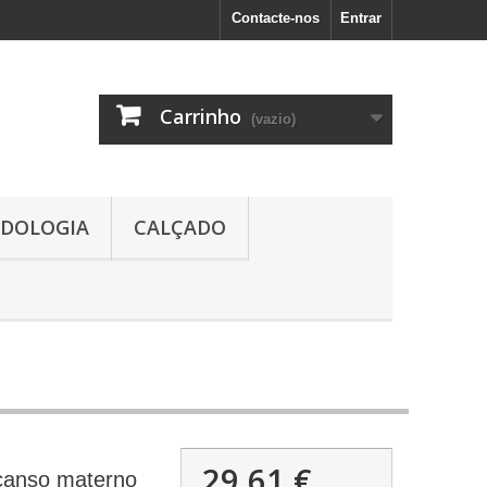
Contacte-nos
Entrar
Carrinho
(vazio)
DOLOGIA
CALÇADO
29,61 €
scanso materno