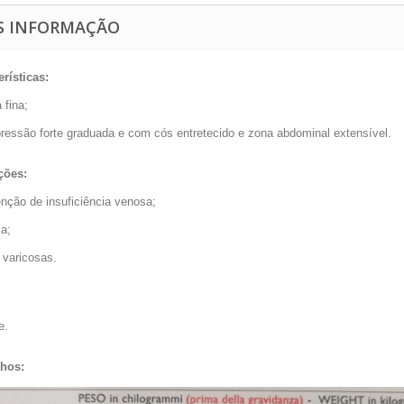
S INFORMAÇÃO
erísticas:
 fina;
ressão forte graduada e com cós entretecido e zona abdominal extensível.
ções:
enção de insuficiência venosa;
a;
 varicosas.
e.
hos: