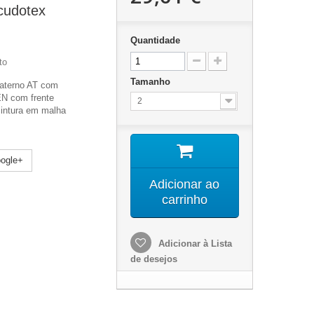
cudotex
Quantidade
to
Tamanho
materno AT com
N com frente
2
cintura em malha
ogle+
Adicionar ao
carrinho
Adicionar à Lista
de desejos