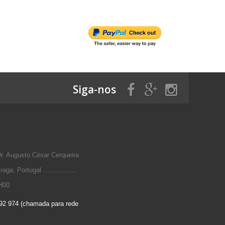
Siga-nos
 Augusto César Cerqueira
a, Portugal ................
H00
92 974 (chamada para rede