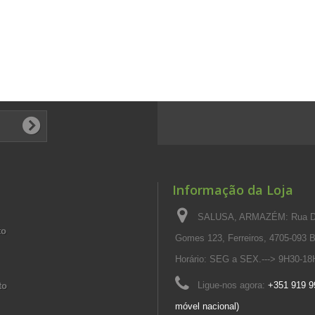
Informação da Loja
SALUSA, ARMAZÉM: Rua Dr.
to
Gomes 123, Ferreiros, 4705-093 Brag
Horário: SEG a SEX.---> 9H30-18
Ligue-nos agora:
+351 919 9
to
móvel nacional)