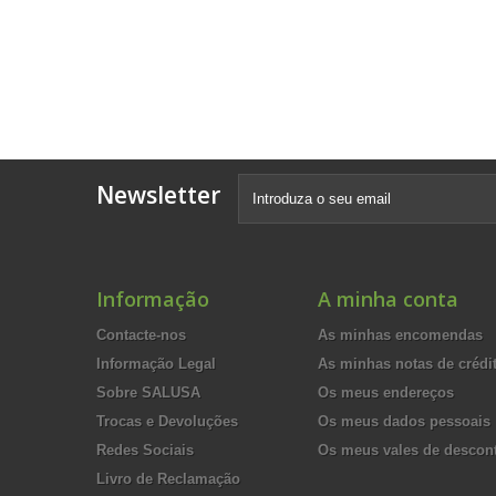
Newsletter
Informação
A minha conta
Contacte-nos
As minhas encomendas
Informação Legal
As minhas notas de crédi
Sobre SALUSA
Os meus endereços
Trocas e Devoluções
Os meus dados pessoais
Redes Sociais
Os meus vales de descon
Livro de Reclamação