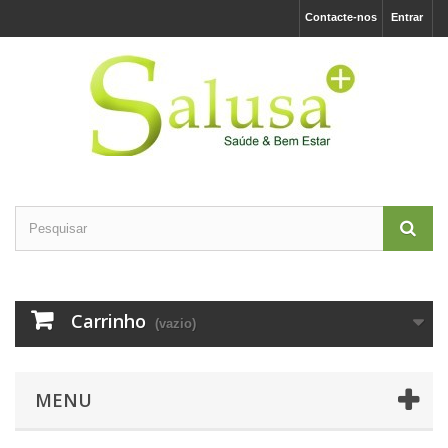
Contacte-nos
Entrar
Carrinho
(vazio)
MENU