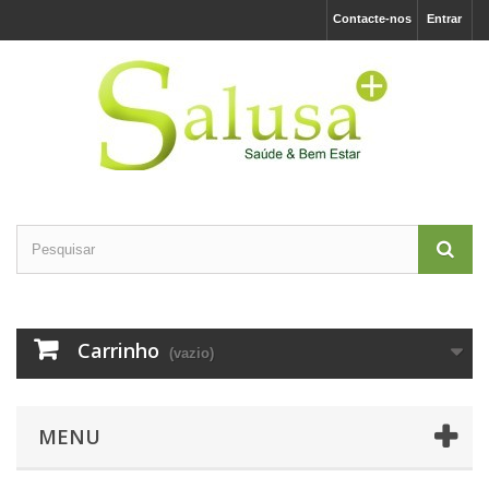
Contacte-nos
Entrar
Carrinho
(vazio)
MENU