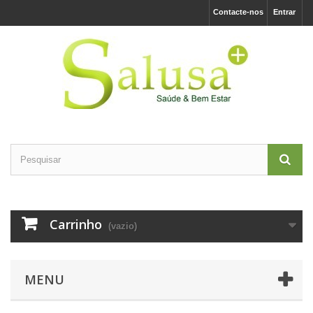
Contacte-nos
Entrar
Carrinho
(vazio)
MENU