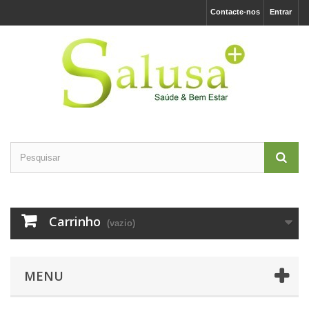
Contacte-nos
Entrar
Carrinho
(vazio)
MENU