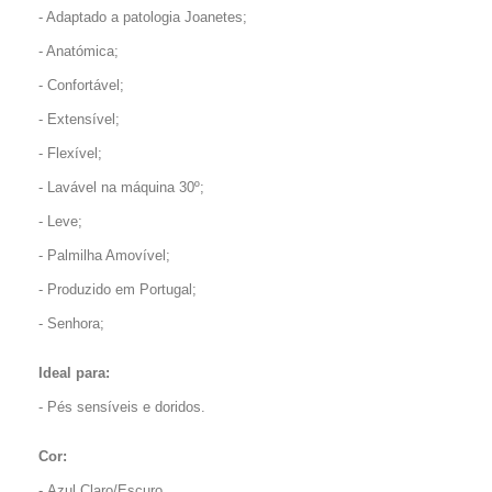
- Adaptado a patologia Joanetes;
- Anatómica;
- Confortável;
- Extensível;
- Flexível;
- Lavável na máquina 30º;
- Leve;
- Palmilha Amovível;
- Produzido em Portugal;
- Senhora;
Ideal para:
- Pés sensíveis e doridos.
Cor:
- Azul Claro/Escuro.