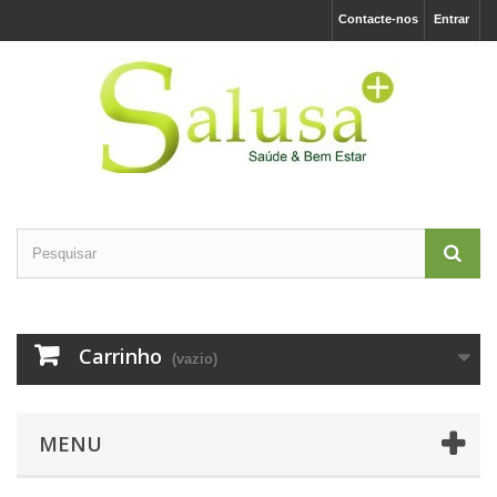
Contacte-nos
Entrar
Carrinho
(vazio)
MENU